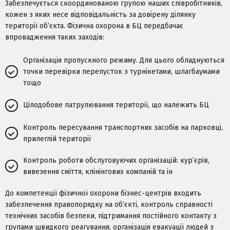
Забезпечується скоординованою групою наших співробітників,
кожен з яких несе відповідальність за довірену ділянку
території об’єкта. Фізична охорона в БЦ передбачає
впровадження таких заходів:
Організація пропускного режиму. Для цього обладнуються
точки перевірки перепусток з турнікетами, шлагбаумами
тощо
Цілодобове патрулювання території, що належить БЦ
Контроль пересування транспортних засобів на парковці,
прилеглій території
Контроль роботи обслуговуючих організацій: кур’єрів,
вивезення сміття, клінінгових компаній та ін
До компетенції фізичної охорони бізнес-центрів входить
забезпечення правопорядку на об’єкті, контроль справності
технічних засобів безпеки, підтримання постійного контакту з
групами швидкого реагування, організація евакуації людей з