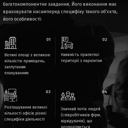
багатокомпонентне завдання. Його виконання має
враховувати насамперед специфіку такого об'єкта,
його особливості:
01
02
Наявність прилеглої
Великі площі з великою
території з паркінгом
кількістю приміщень,
заплутаним
плануванням
03
04
Розташування великої
Значний потік людей
кількості офісів різної
(співробітників фірм,
специфіки діяльності
відвідувачів), що
розподіляється