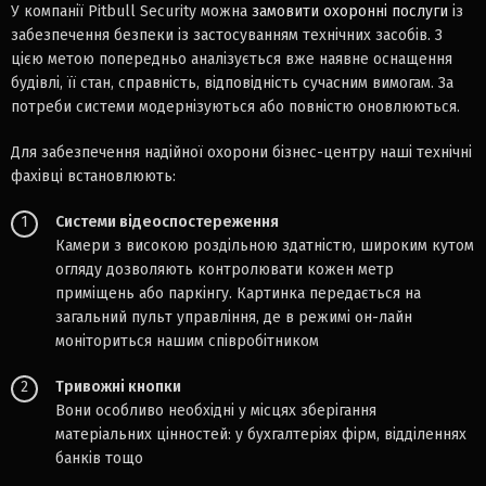
У компанії Pitbull Security можна
замовити охоронні послуги
із
забезпечення безпеки із застосуванням технічних засобів. З
цією метою попередньо аналізується вже наявне оснащення
будівлі, її стан, справність, відповідність сучасним вимогам. За
потреби системи модернізуються або повністю оновлюються.
Для забезпечення надійної охорони бізнес-центру наші технічні
фахівці встановлюють:
1
Системи відеоспостереження
Камери з високою роздільною здатністю, широким кутом
огляду дозволяють контролювати кожен метр
приміщень або паркінгу. Картинка передається на
загальний пульт управління, де в режимі он-лайн
моніториться нашим співробітником
2
Тривожні кнопки
Вони особливо необхідні у місцях зберігання
матеріальних цінностей: у бухгалтеріях фірм, відділеннях
банків тощо