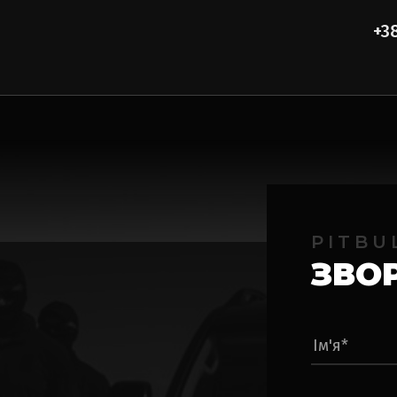
+3
PITBU
ЗВО