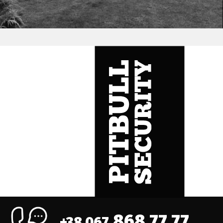
868 77 77
+38 067