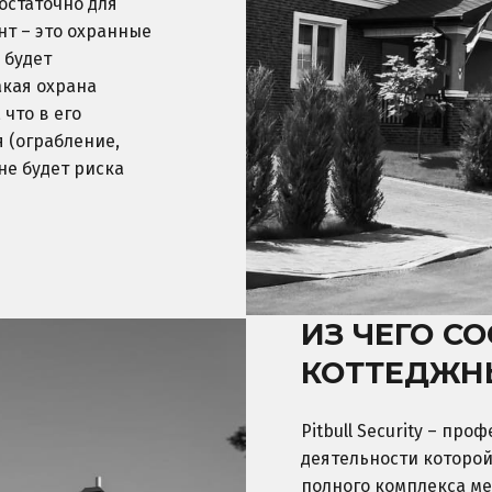
остаточно для
т – это охранные
 будет
акая охрана
что в его
 (ограбление,
не будет риска
ИЗ ЧЕГО С
КОТТЕДЖН
Pitbull Security – пр
деятельности которой
полного комплекса м