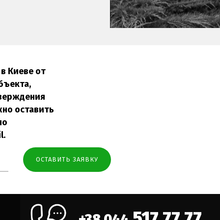
в Киеве от
бъекта,
тверждения
жно оставить
по
l.
517 77 77
+38 044