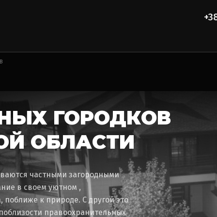
+3
в
НЫХ ГОРОДКОВ
КОЙ ОБЛАСТИ
иваются частными загородными
ние в своем уютном ,
 поближе к природе. С другой это
м поблизости правоохранительных