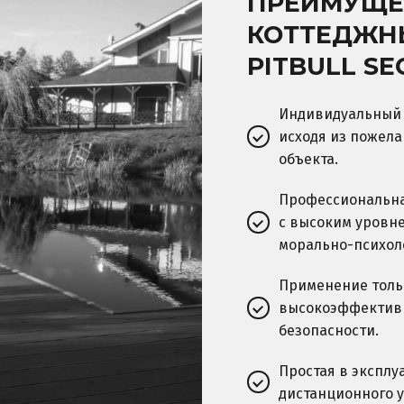
ПРЕИМУЩЕ
КОТТЕДЖН
PITBULL SE
Индивидуальный 
исходя из пожела
объекта.
Профессиональна
с высоким уровне
морально-психол
Применение толь
высокоэффективн
безопасности.
Простая в экспл
дистанционного у